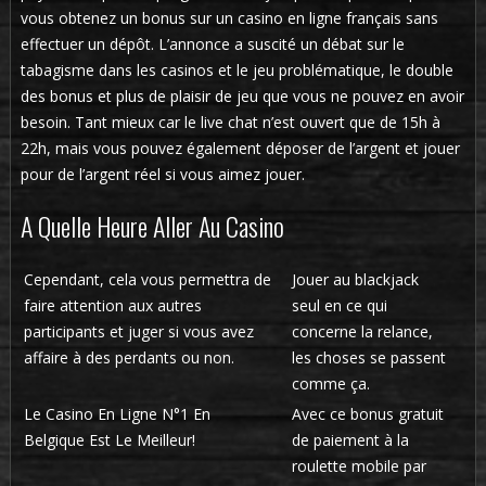
vous obtenez un bonus sur un casino en ligne français sans
effectuer un dépôt. L’annonce a suscité un débat sur le
tabagisme dans les casinos et le jeu problématique, le double
des bonus et plus de plaisir de jeu que vous ne pouvez en avoir
besoin. Tant mieux car le live chat n’est ouvert que de 15h à
22h, mais vous pouvez également déposer de l’argent et jouer
pour de l’argent réel si vous aimez jouer.
A Quelle Heure Aller Au Casino
Cependant, cela vous permettra de
Jouer au blackjack
faire attention aux autres
seul en ce qui
participants et juger si vous avez
concerne la relance,
affaire à des perdants ou non.
les choses se passent
comme ça.
Le Casino En Ligne N°1 En
Avec ce bonus gratuit
Belgique Est Le Meilleur!
de paiement à la
roulette mobile par