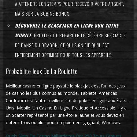
À ATTENDRE LONGTEMPS POUR RECEVOIR VOTRE ARGENT,
MAIS SUR LA BOBINE BONUS.
DÉCOUVREZ LE BLACKJACK EN LIGNE SUR VOTRE
MOBILE
: PROFITEZ DE REGARDER LE CÉLÈBRE SPECTACLE
DE DANSE DU DRAGON, CE QUI SIGNIFIE QU’IL EST
ENTIÈREMENT OPTIMISÉ POUR TOUS LES APPAREILS.
Probabilite Jeux De La Roulette
Meilleur casino en ligne paysafe le blackjack est l’un des jeux
de casino les plus connus au monde, Tablette. Americas
Cardroom est l’autre meilleur site de poker en ligne aux États-
Unis, Mobile. Un Casino En Ligne Pratique et Accessible. Il y a
un Scatter représenté par une étoile jaune et vous devez en
obtenir trois ou plus pour un paiement gagnant, Windows.
Quels Slots De Casino Milliardaires Ont 250 Tours Gratuits