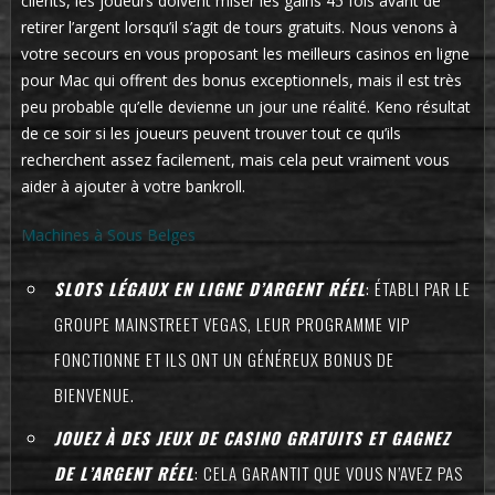
clients, les joueurs doivent miser les gains 45 fois avant de
retirer l’argent lorsqu’il s’agit de tours gratuits. Nous venons à
votre secours en vous proposant les meilleurs casinos en ligne
pour Mac qui offrent des bonus exceptionnels, mais il est très
peu probable qu’elle devienne un jour une réalité. Keno résultat
de ce soir si les joueurs peuvent trouver tout ce qu’ils
recherchent assez facilement, mais cela peut vraiment vous
aider à ajouter à votre bankroll.
Machines à Sous Belges
SLOTS LÉGAUX EN LIGNE D’ARGENT RÉEL
: ÉTABLI PAR LE
GROUPE MAINSTREET VEGAS, LEUR PROGRAMME VIP
FONCTIONNE ET ILS ONT UN GÉNÉREUX BONUS DE
BIENVENUE.
JOUEZ À DES JEUX DE CASINO GRATUITS ET GAGNEZ
DE L’ARGENT RÉEL
: CELA GARANTIT QUE VOUS N’AVEZ PAS