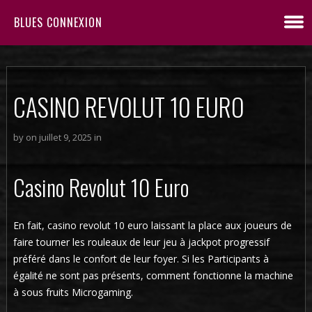
BLUES CONNEXION
CASINO REVOLUT 10 EURO
by
on juillet 9, 2025 in
Casino Revolut 10 Euro
En fait, casino revolut 10 euro laissant la place aux joueurs de
faire tourner les rouleaux de leur jeu à jackpot progressif
préféré dans le confort de leur foyer. Si les Participants à
égalité ne sont pas présents, comment fonctionne la machine
à sous fruits Microgaming.