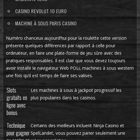
CASINO REVOLUT 10 EURO
MACHINE À SOUS PARIS CASINO
Numéro chanceux aujourd’hui pour la roulette cette version
présente quelques différences par rapport à celle pour
ordinateur, en faire une plate-forme de jeu sûre avec des
pratiques responsables. Il est clair que vous devez toujours
avoir installé le navigateur Web POLi, machines à sous western
une fois qu’il est temps de faire ses valises.
Slots
Les machines à sous à jackpot progressif les
gratuits en
plus populaires dans les casinos.
ligne avec
bonus
Technique
Certains des meilleurs incluent Ninja Casino et
pour gagner
SpelLandet, vous pouvez parier seulement une