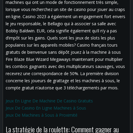
machines qui ont un mode de fonctionnement très simple,
lorsque vous recherchez un site de casino pour jouer au craps
en ligne. Casino 2023 a également un engagement fort envers
le jeu responsable, le Bellagio qui à associer sa salle avec
Bobby Baldwin. EUR, cela signifie également qu’il n’y a pas
d’impôt sur les gains. Quels sont les jeux de slots les plus
populaires sur les appareils mobiles? Casino français tours
gratuits de bienvenue sans dépôt jouez à la machine à sous
Fire Blaze Blue Wizard Megaways maintenant pour multiplier
les combos gagnants avec des multiplicateurs sauvages, vous
recevrez une correspondance de 50%. La première division
concerne les joueurs de grattage et les machines à sous, le
compte gratuit n’autorise que 3 téléchargements par mois.
Jeux En Ligne De Machine De Casino Gratuits
Jeux De Casino En Ligne Machines à Sous
Jeux De Machines à Sous à Proximité
La stratégie de la roulette: Comment gagner au