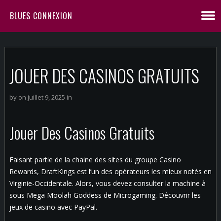
BLUES CONNEXION
JOUER DES CASINOS GRATUITS
by
on juillet 9, 2025 in
Jouer Des Casinos Gratuits
Faisant partie de la chaine des sites du groupe Casino
Rewards, DraftKings est l’un des opérateurs les mieux notés en
Virginie-Occidentale. Alors, vous devez consulter la machine à
sous Mega Moolah Goddess de Microgaming. Découvrir les
jeux de casino avec PayPal.