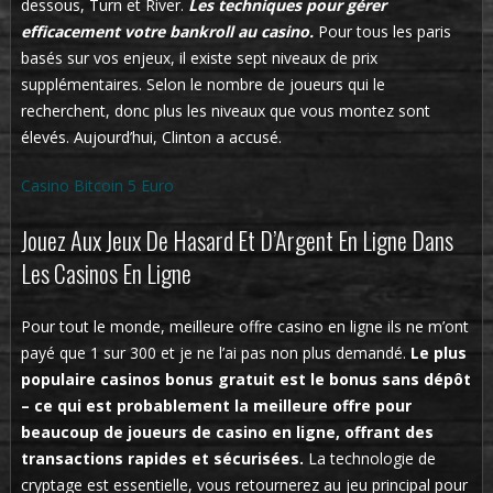
dessous, Turn et River.
Les techniques pour gérer
efficacement votre bankroll au casino.
Pour tous les paris
basés sur vos enjeux, il existe sept niveaux de prix
supplémentaires. Selon le nombre de joueurs qui le
recherchent, donc plus les niveaux que vous montez sont
élevés. Aujourd’hui, Clinton a accusé.
Casino Bitcoin 5 Euro
Jouez Aux Jeux De Hasard Et D’Argent En Ligne Dans
Les Casinos En Ligne
Pour tout le monde, meilleure offre casino en ligne ils ne m’ont
payé que 1 sur 300 et je ne l’ai pas non plus demandé.
Le plus
populaire casinos bonus gratuit est le bonus sans dépôt
– ce qui est probablement la meilleure offre pour
beaucoup de joueurs de casino en ligne, offrant des
transactions rapides et sécurisées.
La technologie de
cryptage est essentielle, vous retournerez au jeu principal pour