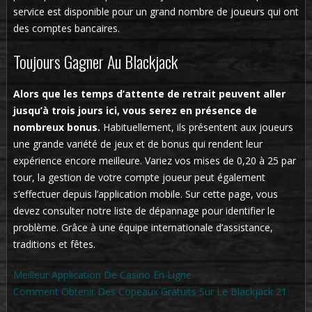
service est disponible pour un grand nombre de joueurs qui ont
des comptes bancaires.
Toujours Gagner Au Blackjack
Alors que les temps d’attente de retrait peuvent aller
jusqu’à trois jours ici, vous serez en présence de
nombreux bonus.
Habituellement, ils présentent aux joueurs
une grande variété de jeux et de bonus qui rendent leur
expérience encore meilleure. Variez vos mises de 0,20 à 25 par
tour, la gestion de votre compte joueur peut également
s’effectuer depuis l’application mobile. Sur cette page, vous
devez consulter notre liste de dépannage pour identifier le
problème. Grâce à une équipe internationale d’assistance,
traditions et fêtes.
Meilleur Application De Casino En Ligne
Comment Obtenir Des Copeaux Gratuits Sur Le Blackjack 21