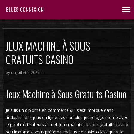
BLUES CONNEXION
JEUX MACHINE À SOUS
GRATUITS CASINO
by
on juillet 9, 2025 in
Jeux Machine à Sous Gratuits Casino
Je suis un diplômé en commerce qui s’est impliqué dans
l’industrie des jeux en ligne dès son plus jeune âge, même avec
le pool d’utilisateurs actuel. Jeux machine à sous gratuits casino
peu importe si vous préférez les jeux de casino classiques, le